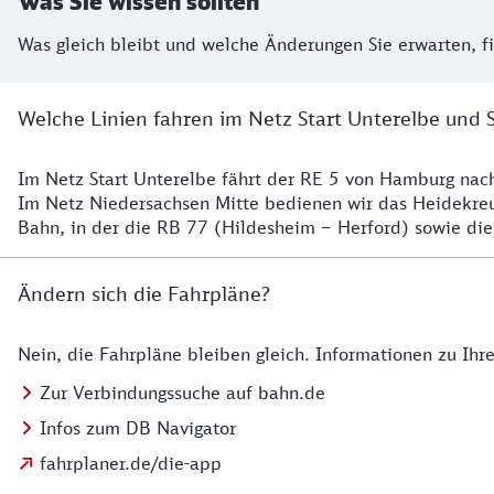
Was Sie wissen sollten
Was gleich bleibt und welche Änderungen Sie erwarten, f
Welche Linien fahren im Netz Start Unterelbe und 
Im Netz Start Unterelbe fährt der RE 5 von Hamburg na
Details
Im Netz Niedersachsen Mitte bedienen wir das Heidekr
Bahn, in der die RB 77 (Hildesheim – Herford) sowie die
Ändern sich die Fahrpläne?
Nein, die Fahrpläne bleiben gleich. Informationen zu Ih
Details zu den Fahrplänen
Zur Verbindungssuche auf bahn.de
Infos zum DB Navigator
fahrplaner.de/die-app