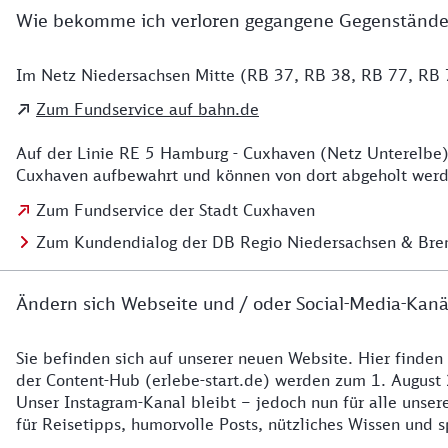
Wie bekomme ich verloren gegangene Gegenstände
Im Netz Niedersachsen Mitte (RB 37, RB 38, RB 77, RB 7
Details zu Kontakt
Zum Fundservice auf bahn.de
Auf der Linie RE 5 Hamburg - Cuxhaven (Netz Unterelbe)
Cuxhaven aufbewahrt und können von dort abgeholt werde
Zum Fundservice der Stadt Cuxhaven
Zum Kundendialog der DB Regio Niedersachsen & Br
Ändern sich Webseite und / oder Social-Media-Kanä
Sie befinden sich auf unserer neuen Website. Hier finden
Details zur Website
der Content-Hub (erlebe-start.de) werden zum 1. August 
Unser Instagram-Kanal bleibt – jedoch nun für alle unse
für Reisetipps, humorvolle Posts, nützliches Wissen und