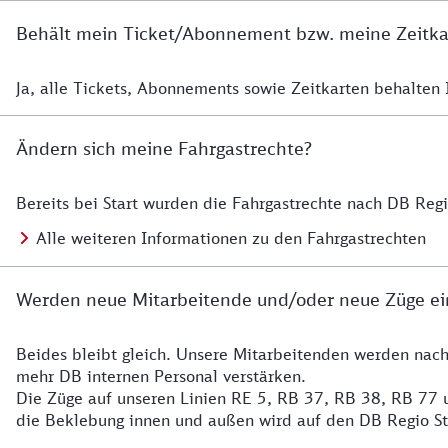
Behält mein Ticket/Abonnement bzw. meine Zeitkart
Ja, alle Tickets, Abonnements sowie Zeitkarten behalten Ih
Details zur Zeitkarte
Ändern sich meine Fahrgastrechte?
Bereits bei Start wurden die Fahrgastrechte nach DB Reg
Details zu Fahrgastrechten
Alle weiteren Informationen zu den Fahrgastrechten
Werden neue Mitarbeitende und/oder neue Züge ei
Beides bleibt gleich. Unsere Mitarbeitenden werden nac
Details zu den Mitarbeitenden
mehr DB internen Personal verstärken.
Die Züge auf unseren Linien RE 5, RB 37, RB 38, RB 77 u
die Beklebung innen und außen wird auf den DB Regio S