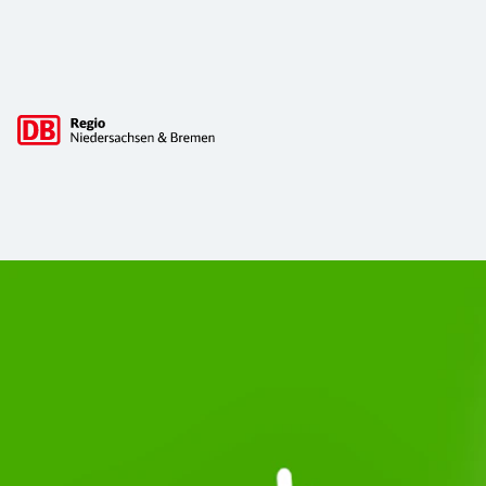
Hauptnavigation
Start Unterelbe und Start Niedersac
Ab August 2026 ist Start Teil der DB Regio. Ziel ist ein 