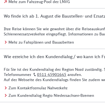
Mehr zum Fahrzeug-Pool der LNVG
Wo finde ich ab 1. August die Baustellen- und Ersat
Ihre Reise können Sie wie gewohnt über die Reiseauskunft
Details zu Baustelle
Schienenersatzverkehre eingepflegt. Informationen zu Ba
Mehr zu Fahrplänen und Bauarbeiten
Wie erreiche ich den Kundendialog / wo kann ich Fr
Für Sie ist der Kundendialog der Region Nord zuständig. 
Details zu Kontakt
Telefonnummer
0511 45901645
anrufen.
Auf der Webseite des Kundendialogs finden Sie zudem we
Zum Kontaktformular Nahverkehr
Zum Kundendialog Regio Niedersachsen-Bremen