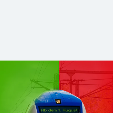
hsen Mitte kommen zu DB Regio
stabilerer und zukunftsfähiger Nahverkehr. Für Sie bleibt