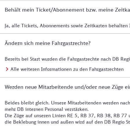
Behält mein Ticket/Abonnement bzw. meine Zeitkart
Ja, alle Tickets, Abonnements sowie Zeitkarten behalten Ih
Details zur Zeitkarte
Ändern sich meine Fahrgastrechte?
Bereits bei Start wurden die Fahrgastrechte nach DB Reg
Details zu Fahrgastrechten
Alle weiteren Informationen zu den Fahrgastrechten
Werden neue Mitarbeitende und/oder neue Züge ei
Beides bleibt gleich. Unsere Mitarbeitenden werden nac
Details zu den Mitarbeitenden
mehr DB internen Personal verstärken.
Die Züge auf unseren Linien RE 5, RB 37, RB 38, RB 77 u
die Beklebung innen und außen wird auf den DB Regio S