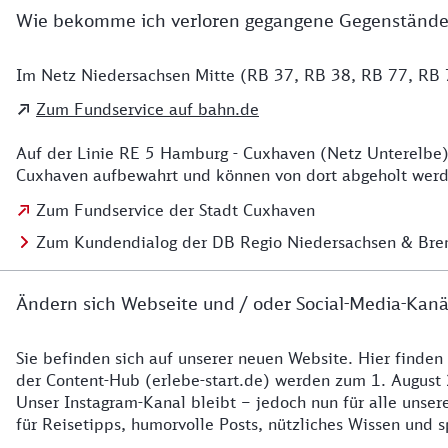
Wie bekomme ich verloren gegangene Gegenstände
Im Netz Niedersachsen Mitte (RB 37, RB 38, RB 77, RB 7
Details zu Kontakt
Zum Fundservice auf bahn.de
Auf der Linie RE 5 Hamburg - Cuxhaven (Netz Unterelbe)
Cuxhaven aufbewahrt und können von dort abgeholt werde
Zum Fundservice der Stadt Cuxhaven
Zum Kundendialog der DB Regio Niedersachsen & Br
Ändern sich Webseite und / oder Social-Media-Kanä
Sie befinden sich auf unserer neuen Website. Hier finden
Details zur Website
der Content-Hub (erlebe-start.de) werden zum 1. August 
Unser Instagram-Kanal bleibt – jedoch nun für alle unse
für Reisetipps, humorvolle Posts, nützliches Wissen und