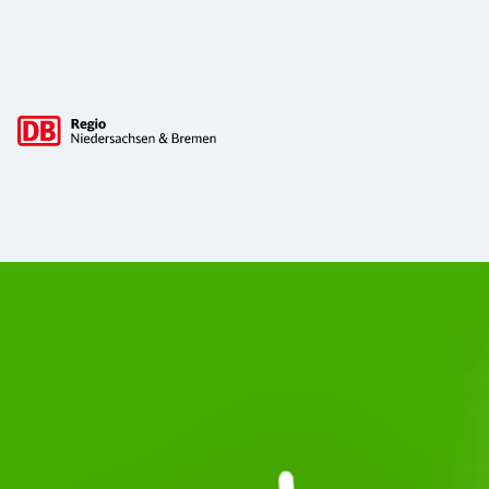
Hauptnavigation
Start Unterelbe und Start Niedersac
Ab August 2026 ist Start Teil der DB Regio. Ziel ist ein 