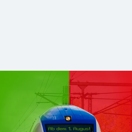
hsen Mitte kommen zu DB Regio
stabilerer und zukunftsfähiger Nahverkehr. Für Sie bleibt