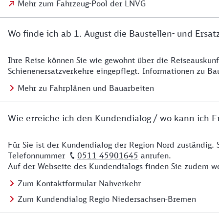
Mehr zum Fahrzeug-Pool der LNVG
Wo finde ich ab 1. August die Baustellen- und Ersat
Ihre Reise können Sie wie gewohnt über die Reiseauskunft
Details zu Baustelle
Schienenersatzverkehre eingepflegt. Informationen zu Ba
Mehr zu Fahrplänen und Bauarbeiten
Wie erreiche ich den Kundendialog / wo kann ich Fr
Für Sie ist der Kundendialog der Region Nord zuständig. 
Details zu Kontakt
Telefonnummer
0511 45901645
anrufen.
Auf der Webseite des Kundendialogs finden Sie zudem we
Zum Kontaktformular Nahverkehr
Zum Kundendialog Regio Niedersachsen-Bremen