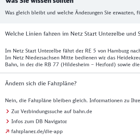
Was Sie wissen sollten
Was gleich bleibt und welche Änderungen Sie erwarten, f
Welche Linien fahren im Netz Start Unterelbe und 
Im Netz Start Unterelbe fährt der RE 5 von Hamburg na
Details
Im Netz Niedersachsen Mitte bedienen wir das Heidekr
Bahn, in der die RB 77 (Hildesheim – Herford) sowie die
Ändern sich die Fahrpläne?
Nein, die Fahrpläne bleiben gleich. Informationen zu Ih
Details zu den Fahrplänen
Zur Verbindungssuche auf bahn.de
Infos zum DB Navigator
fahrplaner.de/die-app