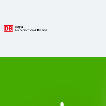
Hauptnavigation
Start Unterelbe und Start Niedersac
Ab August 2026 ist Start Teil der DB Regio. Ziel ist ein 