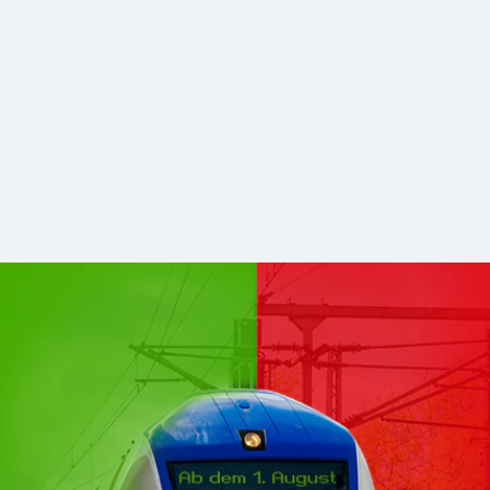
hsen Mitte kommen zu DB Regio
stabilerer und zukunftsfähiger Nahverkehr. Für Sie bleibt