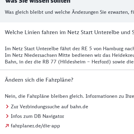
Was Sie wissen sollten
Was gleich bleibt und welche Änderungen Sie erwarten, f
Welche Linien fahren im Netz Start Unterelbe und 
Im Netz Start Unterelbe fährt der RE 5 von Hamburg na
Details
Im Netz Niedersachsen Mitte bedienen wir das Heidekr
Bahn, in der die RB 77 (Hildesheim – Herford) sowie die
Ändern sich die Fahrpläne?
Nein, die Fahrpläne bleiben gleich. Informationen zu Ih
Details zu den Fahrplänen
Zur Verbindungssuche auf bahn.de
Infos zum DB Navigator
fahrplaner.de/die-app