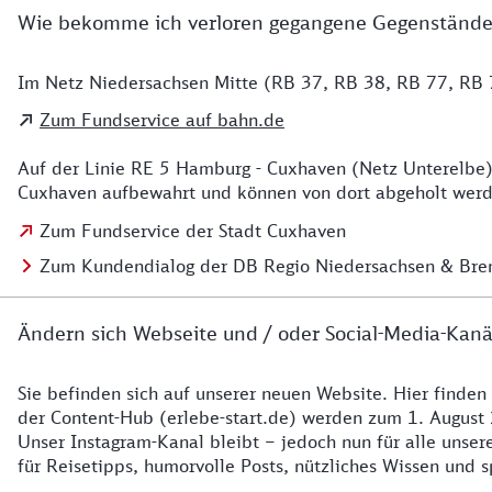
Wie bekomme ich verloren gegangene Gegenstände
Im Netz Niedersachsen Mitte (RB 37, RB 38, RB 77, RB 7
Details zu Kontakt
Zum Fundservice auf bahn.de
Auf der Linie RE 5 Hamburg - Cuxhaven (Netz Unterelbe)
Cuxhaven aufbewahrt und können von dort abgeholt werde
Zum Fundservice der Stadt Cuxhaven
Zum Kundendialog der DB Regio Niedersachsen & Br
Ändern sich Webseite und / oder Social-Media-Kanä
Sie befinden sich auf unserer neuen Website. Hier finden
Details zur Website
der Content-Hub (erlebe-start.de) werden zum 1. August 
Unser Instagram-Kanal bleibt – jedoch nun für alle unse
für Reisetipps, humorvolle Posts, nützliches Wissen und