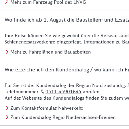
Mehr zum Fahrzeug-Pool der LNVG
Wo finde ich ab 1. August die Baustellen- und Ersat
Ihre Reise können Sie wie gewohnt über die Reiseauskunft
Details zu Baustelle
Schienenersatzverkehre eingepflegt. Informationen zu Ba
Mehr zu Fahrplänen und Bauarbeiten
Wie erreiche ich den Kundendialog / wo kann ich Fr
Für Sie ist der Kundendialog der Region Nord zuständig. 
Details zu Kontakt
Telefonnummer
0511 45901645
anrufen.
Auf der Webseite des Kundendialogs finden Sie zudem we
Zum Kontaktformular Nahverkehr
Zum Kundendialog Regio Niedersachsen-Bremen