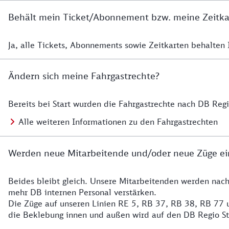
Behält mein Ticket/Abonnement bzw. meine Zeitkart
Ja, alle Tickets, Abonnements sowie Zeitkarten behalten Ih
Details zur Zeitkarte
Ändern sich meine Fahrgastrechte?
Bereits bei Start wurden die Fahrgastrechte nach DB Reg
Details zu Fahrgastrechten
Alle weiteren Informationen zu den Fahrgastrechten
Werden neue Mitarbeitende und/oder neue Züge ei
Beides bleibt gleich. Unsere Mitarbeitenden werden nac
Details zu den Mitarbeitenden
mehr DB internen Personal verstärken.
Die Züge auf unseren Linien RE 5, RB 37, RB 38, RB 77 u
die Beklebung innen und außen wird auf den DB Regio S